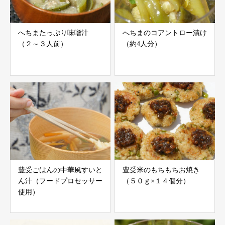
へちまたっぷり味噌汁
へちまのコアントロー漬け
（２～３人前）
（約4人分）
豊受ごはんの中華風すいと
豊受米のもちもちお焼き
ん汁（フードプロセッサー
（５０ｇ×１４個分）
使用）