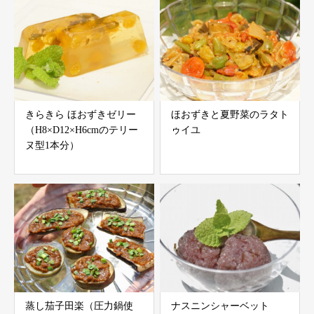
きらきら ほおずきゼリー
ほおずきと夏野菜のラタト
（H8×D12×H6cmのテリー
ゥイユ
ヌ型1本分）
蒸し茄子田楽（圧力鍋使
ナスニンシャーベット