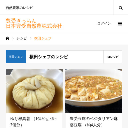
SEARCH
自然農家のレシピ
豊受きっちん
ログイン
日本豊受自然農株式会社
レシピ
横田シェフ
ホーム
横田シェフのレシピ
横田シェフ
34レシピ
ゆり根真薯 （1個50ｇ×6～
豊受豆腐のベジタリアン麻
7個分）
婆豆腐 （約4人分）